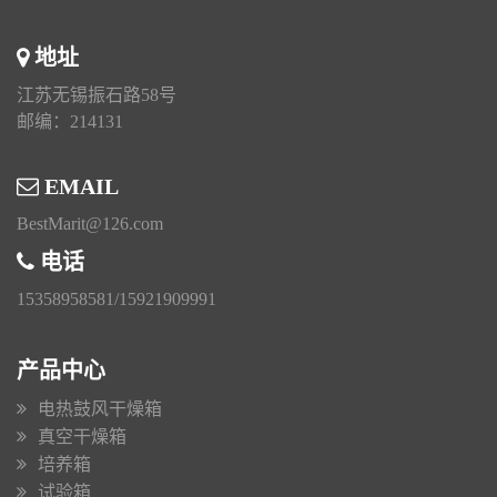
地址
江苏无锡振石路58号
邮编：214131
EMAIL
BestMarit@126.com
电话
15358958581/15921909991
产品中心
电热鼓风干燥箱
真空干燥箱
培养箱
试验箱